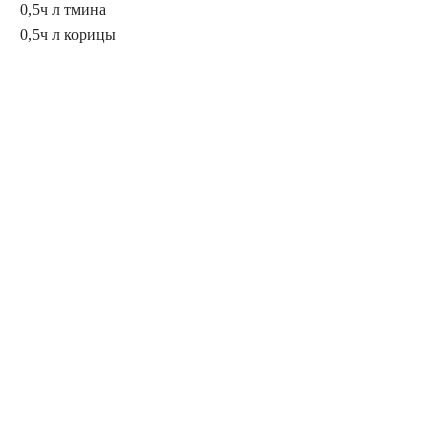
0,5ч л тмина
0,5ч л корицы