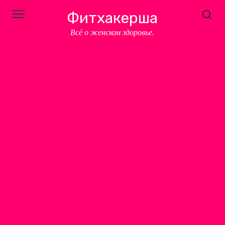
Перейти
Фитхакерша
к
контенту
Всё о женском здоровье.