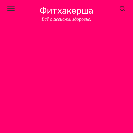
Перейти
Фитхакерша
к
контенту
Всё о женском здоровье.