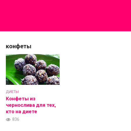
конфеты
ДИЕТЫ
Конфеты из
чернослива для тех,
кто на диете
836