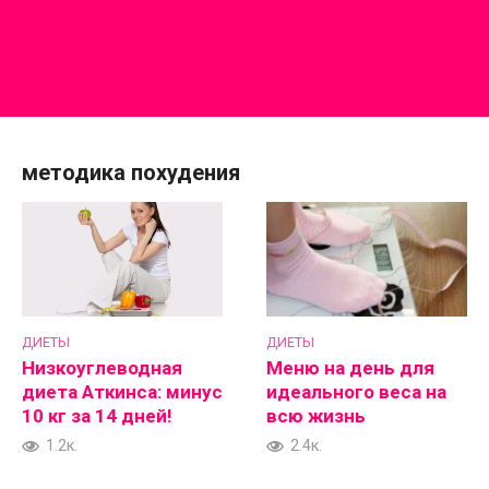
методика похудения
ДИЕТЫ
ДИЕТЫ
Низкоуглеводная
Меню на день для
диета Аткинса: минус
идеального веса на
10 кг за 14 дней!
всю жизнь
1.2к.
2.4к.