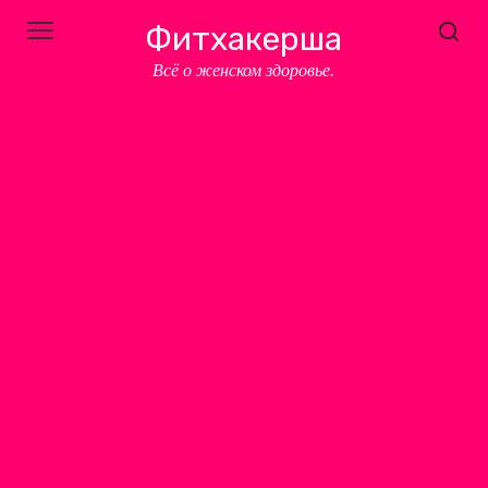
Перейти
Фитхакерша
к
контенту
Всё о женском здоровье.