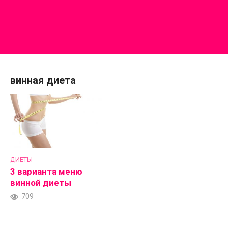
винная диета
ДИЕТЫ
3 варианта меню
винной диеты
709