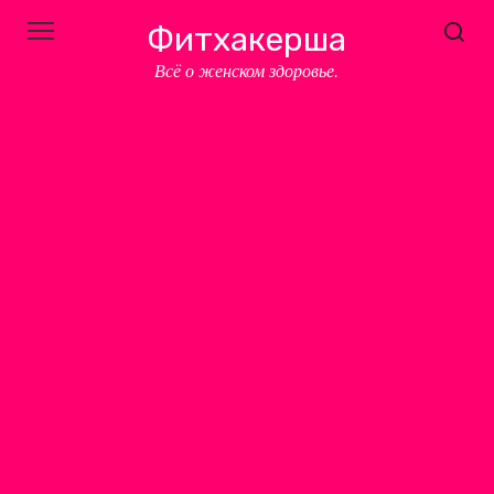
Перейти
Фитхакерша
к
контенту
Всё о женском здоровье.