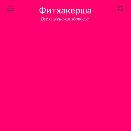
Перейти
Фитхакерша
к
контенту
Всё о женском здоровье.