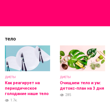
тело
ДИЕТЫ
ДИЕТЫ
Как реагирует на
Очищаем тело и ум:
периодическое
детокс-план на 3 дня
голодание наше тело
285
1.7к.