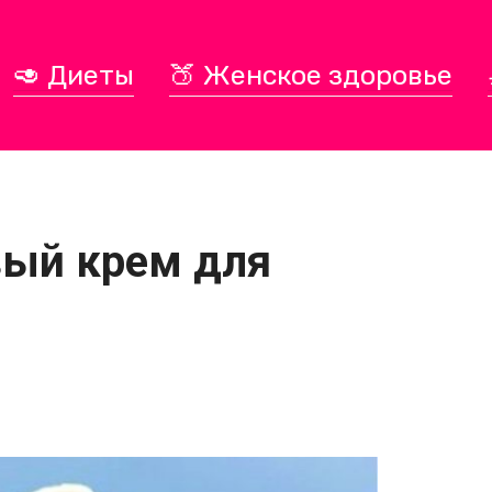
🥑 Диеты
🍑 Женское здоровье
вый крем для