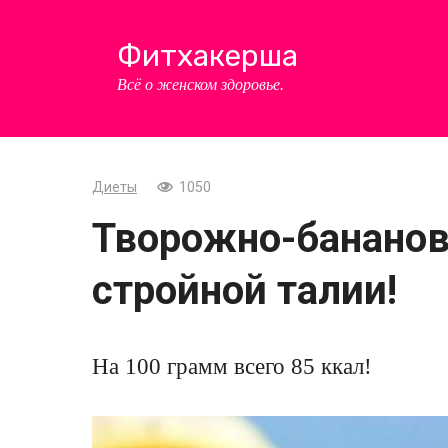
Перейти
к
Фитхакерша
контенту
Всё о женском здоровье.
Диеты
1050
Творожно-банано
стройной талии!
На 100 грамм всего 85 ккал!