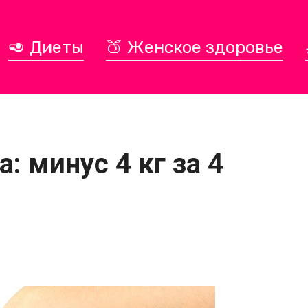
🥑 Диеты
🍑 Женское здоровье
: минус 4 кг за 4