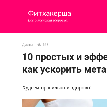
Перейти
к
Фитхакерша
контенту
Всё о женском здоровье.
Диеты
653
10 простых и эфф
как ускорить мет
Худеем правильно и здорово!