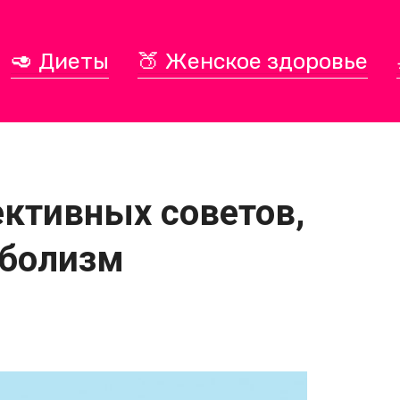
🥑 Диеты
🍑 Женское здоровье
ективных советов,
аболизм