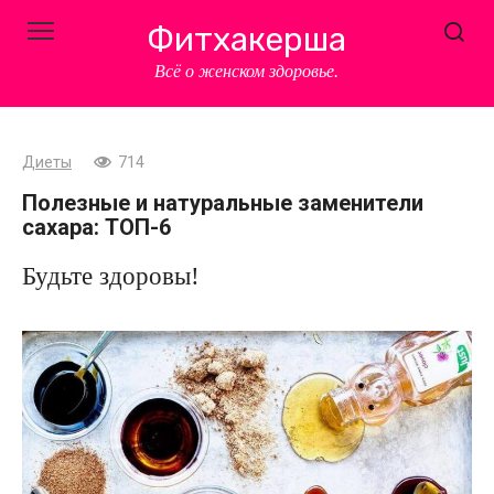
Перейти
Фитхакерша
к
контенту
Всё о женском здоровье.
Диеты
714
Полезные и натуральные заменители
сахара: ТОП-6
Будьте здоровы!