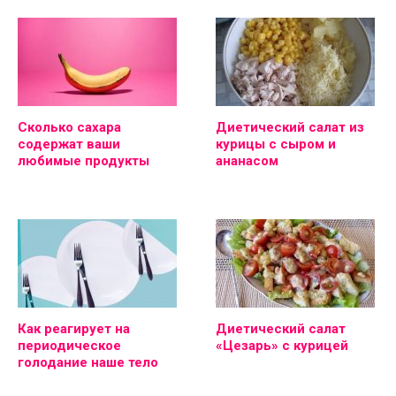
Сколько сахара
Диетический салат из
содержат ваши
курицы с сыром и
любимые продукты
ананасом
Как реагирует на
Диетический салат
периодическое
«Цезарь» с курицей
голодание наше тело