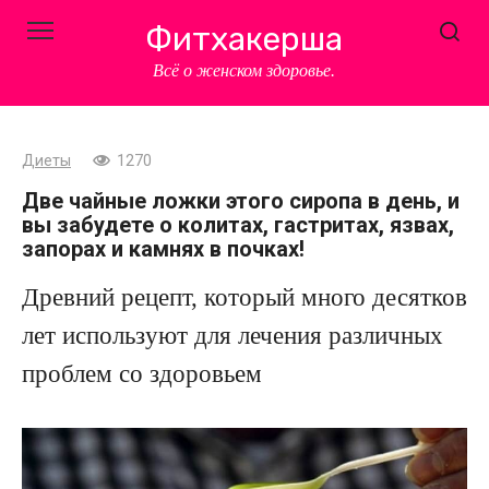
Перейти
Фитхакерша
к
контенту
Всё о женском здоровье.
Диеты
1270
Две чайные ложки этого сиропа в день, и
вы забудете о колитах, гастритах, язвах,
запорах и камнях в почках!
Древний рецепт, который много десятков
лет используют для лечения различных
проблем со здоровьем