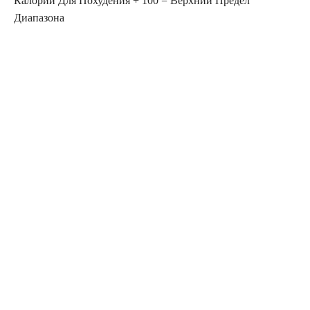
Калории Для Похудения + 100 = Верхний Предел
Диапазона