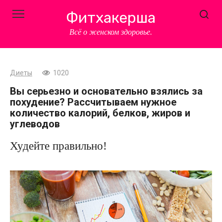
Перейти
Фитхакерша
к
контенту
Всё о женском здоровье.
Диеты
1020
Вы серьезно и основательно взялись за
похудение? Рассчитываем нужное
количество калорий, белков, жиров и
углеводов
Худейте правильно!