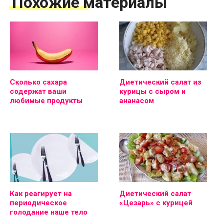
Похожие материалы
Сколько сахара
Диетический салат из
содержат ваши
курицы с сыром и
любимые продукты
ананасом
Как реагирует на
Диетический салат
периодическое
«Цезарь» с курицей
голодание наше тело