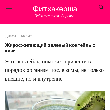
Перейти
Фитхакерша
к
контенту
Всё о женском здоровье.
Диеты
942
Жиросжигающий зеленый коктейль с
киви
Этот коктейль, поможет привести в
порядок организм после зимы, не только
внешне, но и внутренне