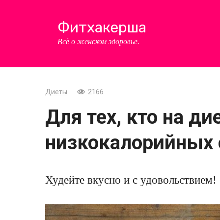
Перейти
к
Фитхакерша
контенту
Всё о женском здоровье.
Диеты
2166
Для тех, кто на ди
низкокалорийных
Худейте вкусно и с удовольствием!