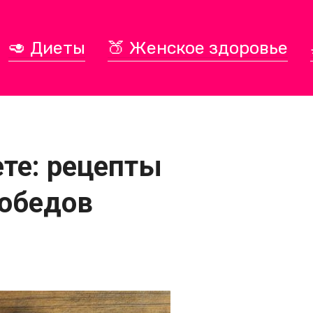
🥑 Диеты
🍑 Женское здоровье
ете: рецепты
 обедов