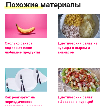
Похожие материалы
Сколько сахара
Диетический салат из
содержат ваши
курицы с сыром и
любимые продукты
ананасом
Как реагирует на
Диетический салат
периодическое
«Цезарь» с курицей