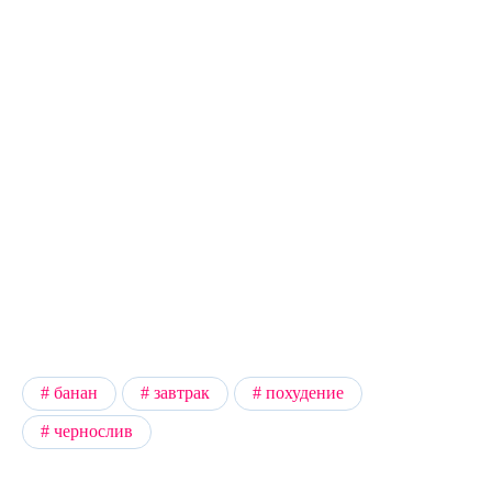
банан
завтрак
похудение
чернослив