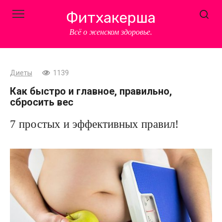
Перейти
Фитхакерша
к
контенту
Всё о женском здоровье.
Диеты
1139
Как быстро и главное, правильно,
сбросить вес
7 простых и эффективных правил!