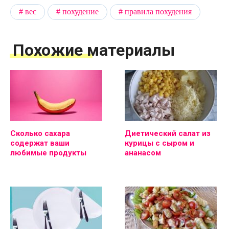
вес
похудение
правила похудения
Похожие материалы
Сколько сахара
Диетический салат из
содержат ваши
курицы с сыром и
любимые продукты
ананасом