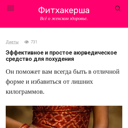
Перейти
Фитхакерша
к
контенту
Всё о женском здоровье.
Диеты
731
Эффективное и простое аюрведическое
средство для похудения
Он поможет вам всегда быть в отличной
форме и избавиться от лишних
килограммов.