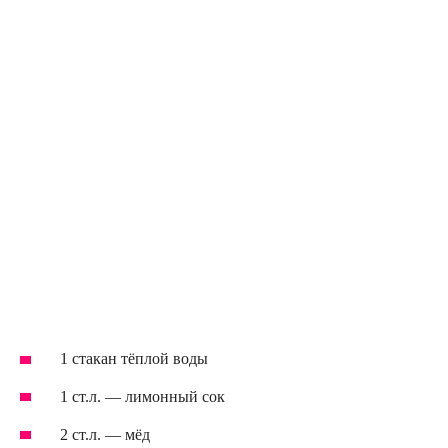
1 стакан тёплой воды
1 ст.л. — лимонный сок
2 ст.л. — мёд