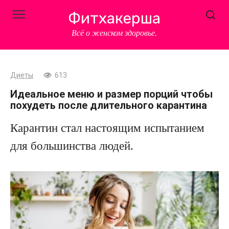
Перейти
Фитхакерша
к
контенту
Всё о женском здоровье.
Диеты
613
Идеальное меню и размер порций чтобы
похудеть после длительного карантина
Карантин стал настоящим испытанием
для большинства людей.