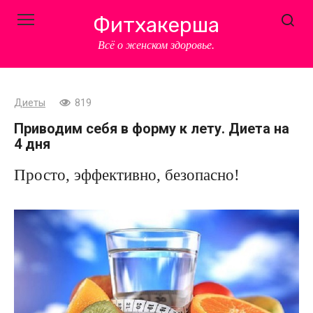
Перейти
Фитхакерша
к
контенту
Всё о женском здоровье.
Диеты
819
Приводим себя в форму к лету. Диета на
4 дня
Просто, эффективно, безопасно!