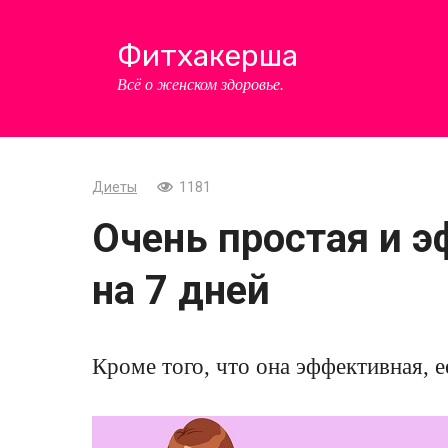
Перейти
к
Фитхакерша
контенту
Всё о женском здоровье.
Диеты
1181
Очень простая и 
на 7 дней
Кроме того, что она эффективная, е