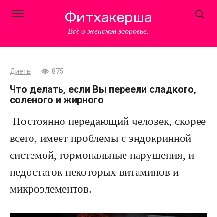
Перейти
Фитхакерша
к
контенту
Всё о женском здоровье.
Диеты
875
Что делать, если Вы переели сладкого,
соленого и жирного
Постоянно передающий человек, скорее
всего, имеет проблемы с эндокринной
системой, гормональные нарушения, и
недостаток некоторых витаминов и
микроэлементов.