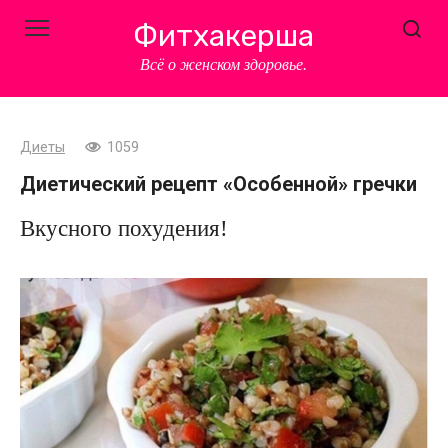
Перейти
Фитхакерша
к
контенту
Всё о женском здоровье.
Диеты
1059
Диетический рецепт «Особенной» гречки
Вкусного похудения!