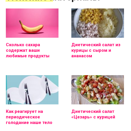
Сколько сахара
Диетический салат из
содержат ваши
курицы с сыром и
любимые продукты
ананасом
Как реагирует на
Диетический салат
периодическое
«Цезарь» с курицей
голодание наше тело