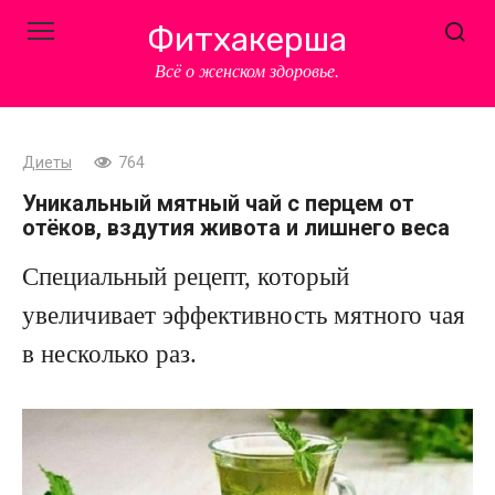
Перейти
Фитхакерша
к
контенту
Всё о женском здоровье.
Диеты
764
Уникальный мятный чай с перцем от
отёков, вздутия живота и лишнего веса
Специальный рецепт, который
увеличивает эффективность мятного чая
в несколько раз.