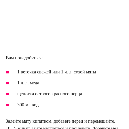
Вам понадобяться:
1 веточка свежей или 1 ч. л. сухой мяты
1 ч. л. меда
щепотка острого красного перца
300 мл вода
Залейте мяту кипятком, добавьте перец и перемешайте.
10-15 минут дайте настояться и процедите. Добавьте мёд.