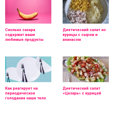
Сколько сахара
Диетический салат из
содержат ваши
курицы с сыром и
любимые продукты
ананасом
Как реагирует на
Диетический салат
периодическое
«Цезарь» с курицей
голодание наше тело