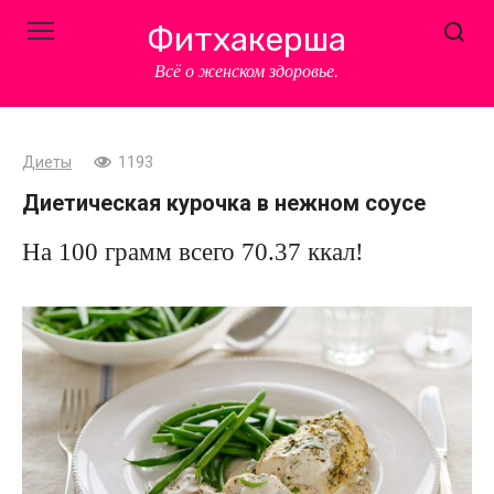
Перейти
Фитхакерша
к
контенту
Всё о женском здоровье.
Диеты
1193
Диетическая курочка в нежном соусе
На 100 грамм всего 70.37 ккал!