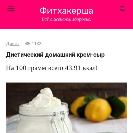
Перейти
Фитхакерша
к
контенту
Всё о женском здоровье.
Диеты
1132
Диетический домашний крем-сыр
На 100 грамм всего 43.91 ккал!