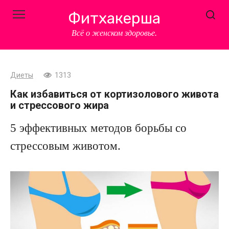
Перейти
Фитхакерша
к
контенту
Всё о женском здоровье.
Диеты
1313
Как избавиться от кортизолового живота
и стрессового жира
5 эффективных методов борьбы со
стрессовым животом.