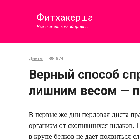
Перейти
к
Фитхакерша
контенту
Всё о женском здоровье.
Диеты
874
Верный способ сп
лишним весом — п
В первые же дни перловая диета п
организм от скопившихся шлаков. 
в крупе белков не дает появиться с