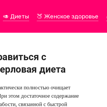
🥑 Диеты
🍑 Женское здоровье
равиться с
ерловая диета
рактически полностью очищает
При этом достаточное содержание
лабости, связанной с быстрой