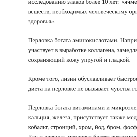
исследованию злаков более 10 лет: «яч
веществ, необходимых человеческому орг
здоровья».
Перловка богата аминокислотами. Напри
участвует в выработке коллагена, заме
сохраняющий кожу упругой и гладкой.
Кроме того, лизин обуславливает быстр
диета на перловке не вызывает чувства г
Перловка богата витаминами и микроэле
кальция, железа, присутствует также мед
кобальт, стронций, хром, йод, бром, фос
Как и овсянка, перловка богата витамин