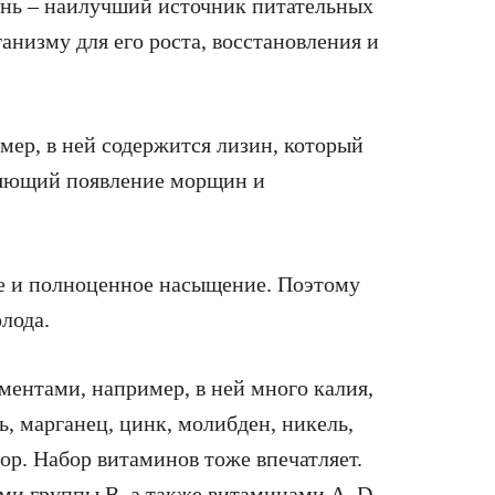
мень – наилучший источник питательных
анизму для его роста, восстановления и
мер, в ней содержится лизин, который
дляющий появление морщин и
ое и полноценное насыщение. Поэтому
олода.
ментами, например, в ней много калия,
ь, марганец, цинк, молибден, никель,
фор. Набор витаминов тоже впечатляет.
ами группы В, а также витаминами А, D,