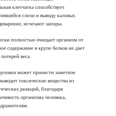
ьная клетчатка способствует
пившейся слизи и выводу каловых
еварение, исчезают запоры.
чески полностью очищает организм от
ое содержание в крупе белков не дает
 потерей веса.
ерловки может принести заметное
выводит токсические вещества из
гических реакций, благодаря
ивость организма человека,
здражителям.