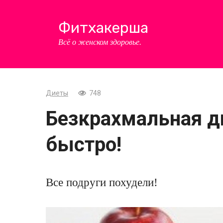
Перейти
к
Фитхакерша
контенту
Всё о женском здоровье.
Диеты
748
Безкрахмальная д
быстро!
Все подруги похудели!