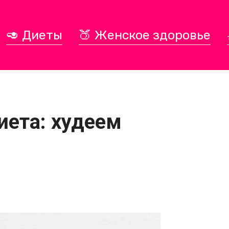
🥑 Диеты
🍑 Женское здоровье
иета: худеем