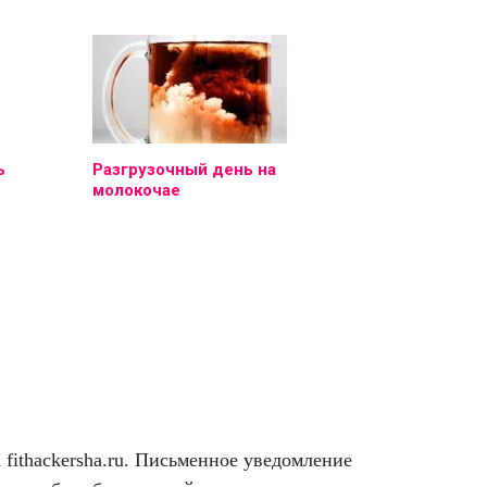
ь
Разгрузочный день на
молокочае
ithackersha.ru. Письменное уведомление