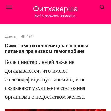
Перейти
Фитхакерша
к
контенту
Всё о женском здоровье.
Диеты
494
Симптомы и неочевидные нюансы
питания при низком гемоглобине
Большинство людей даже не
догадываются, что имеют
железодефицитную анемию, и не
связывают ухудшение состояния
организма с недостатком железа.