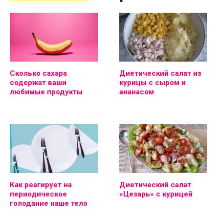
Сколько сахара
Диетический салат из
содержат ваши
курицы с сыром и
любимые продукты
ананасом
Как реагирует на
Диетический салат
периодическое
«Цезарь» с курицей
голодание наше тело