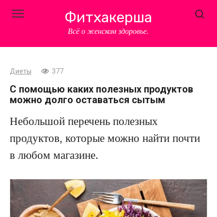
Перейти
Фитхакерша
к
контенту
Всё о женском здоровье.
Диеты
377
С помощью каких полезных продуктов
можно долго оставаться сытым
Небольшой перечень полезных
продуктов, которые можно найти почти
в любом магазине.