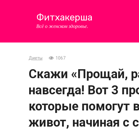
Перейти
к
Фитхакерша
контенту
Всё о женском здоровье.
Диеты
1067
Скажи «Прощай, р
навсегда! Вот 3 пр
которые помогут 
живот, начиная с 