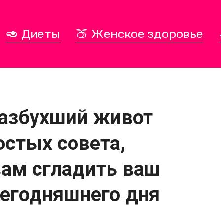
🥑 Диеты
🍑 Женское здоровье
азбухший живот
остых совета,
вам сгладить ваш
сегодняшнего дня