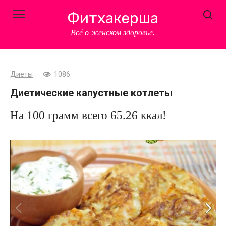
Перейти
Фитхакерша
к
контенту
Всё о женском здоровье.
Диеты
1086
Диетические капустные котлеты
На 100 грамм всего 65.26 ккал!