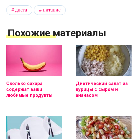
диета
питание
Похожие материалы
Сколько сахара
Диетический салат из
содержат ваши
курицы с сыром и
любимые продукты
ананасом