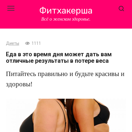
Перейти
Фитхакерша
к
контенту
Всё о женском здоровье.
Диеты
1111
Еда в это время дня может дать вам
отличные результаты в потере веса
Питайтесь правильно и будьте красивы и
здоровы!