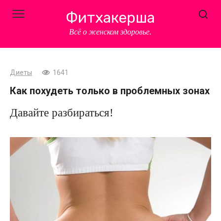
Перейти
Фитхакерша
к
контенту
Всё о женском здоровье.
Диеты
1641
Как похудеть только в проблемных зонах
Давайте разбираться!