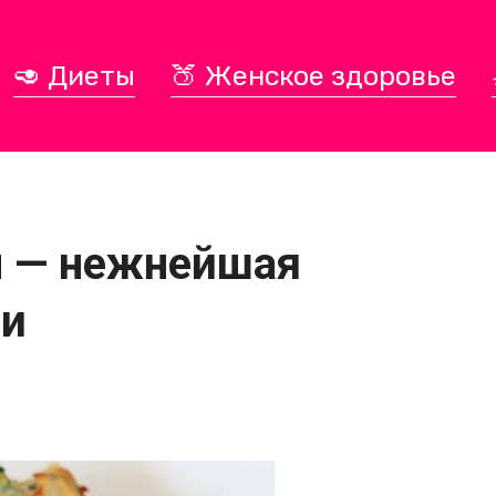
🥑 Диеты
🍑 Женское здоровье
н — нежнейшая
ли