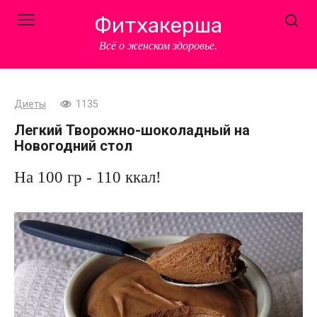
Перейти
Фитхакерша
к
контенту
Всё о женском здоровье.
Диеты
1135
Легкий Творожно-шоколадный на
Новогодний стол
На 100 гр - 110 ккал!