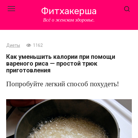
Перейти
Фитхакерша
к
контенту
Всё о женском здоровье.
Диеты
1162
Как уменьшить калории при помощи
вареного риса — простой трюк
приготовления
Попробуйте легкий способ похудеть!