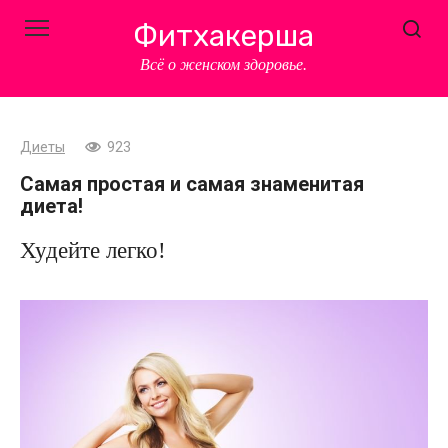
Перейти
Фитхакерша
к
контенту
Всё о женском здоровье.
Диеты
923
Самая простая и самая знаменитая
диета!
Худейте легко!