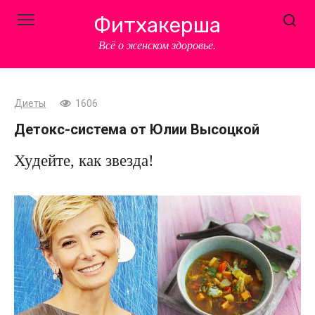
Перейти
Фитхакерша
к
контенту
Всё о женском здоровье.
Диеты
1606
Детокс-система от Юлии Высоцкой
Худейте, как звезда!