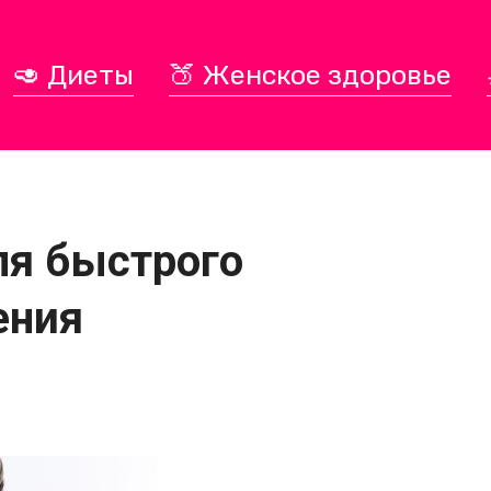
🥑 Диеты
🍑 Женское здоровье
ля быстрого
ения