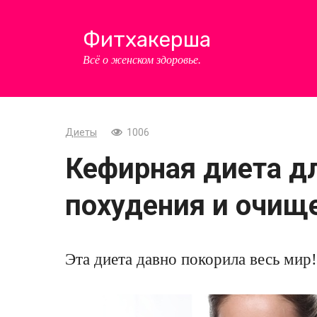
Перейти
к
Фитхакерша
контенту
Всё о женском здоровье.
Диеты
1006
Кефирная диета д
похудения и очищ
Эта диета давно покорила весь мир!