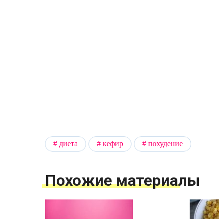
диета
кефир
похудение
Похожие материалы