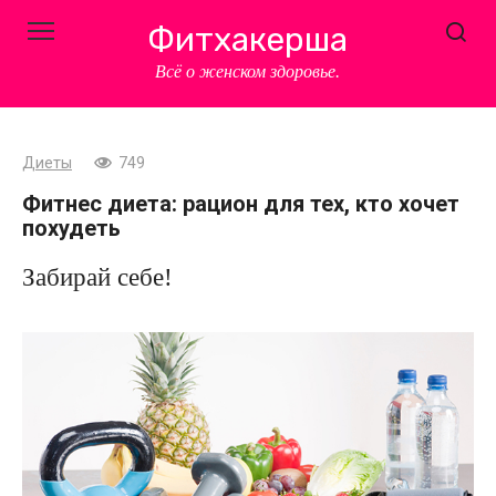
Перейти
Фитхакерша
к
контенту
Всё о женском здоровье.
Диеты
749
Фитнес диета: рацион для тех, кто хочет
похудеть
Забирай себе!