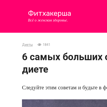
Перейти
к
Фитхакерша
контенту
Всё о женском здоровье.
Диеты
1841
6 самых больших 
диете
Следуйте этим советам и будьте в 