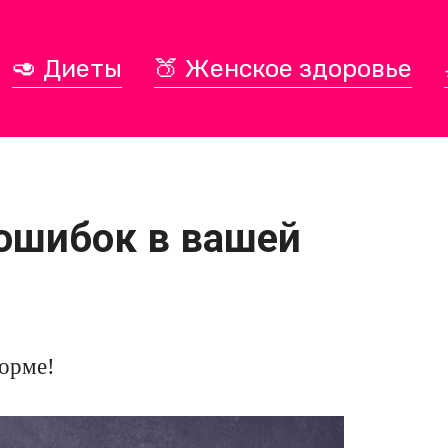
🥑 Диеты
🍑 Женское здоровье
ошибок в вашей
форме!