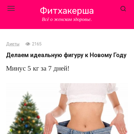
Перейти
Фитхакерша
к
контенту
Всё о женском здоровье.
Диеты
2165
Делаем идеальную фигуру к Новому Году
Минус 5 кг за 7 дней!