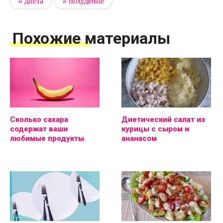
диета
похудение
Похожие материалы
Сколько сахара
Диетический салат из
содержат ваши
курицы с сыром и
любимые продукты
ананасом