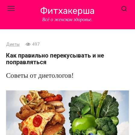
Перейти
Фитхакерша
к
контенту
Всё о женском здоровье.
Диеты
497
Как правильно перекусывать и не
поправляться
Советы от диетологов!