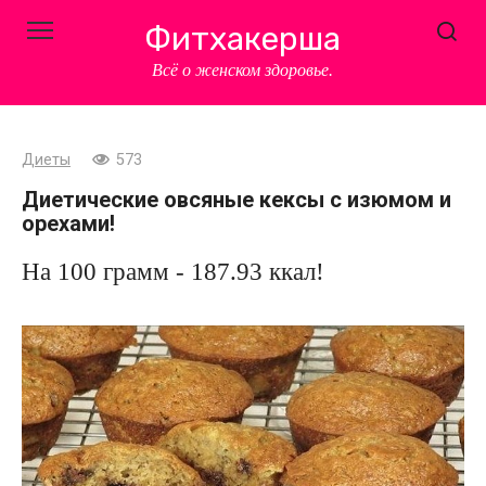
Перейти
Фитхакерша
к
контенту
Всё о женском здоровье.
Диеты
573
Диетические овсяные кексы с изюмом и
орехами!
На 100 грамм - 187.93 ккал!