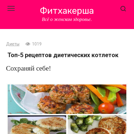
Перейти
Фитхакерша
к
контенту
Всё о женском здоровье.
Диеты
1019
Топ-5 рецептов диетических котлеток
Сохраняй себе!