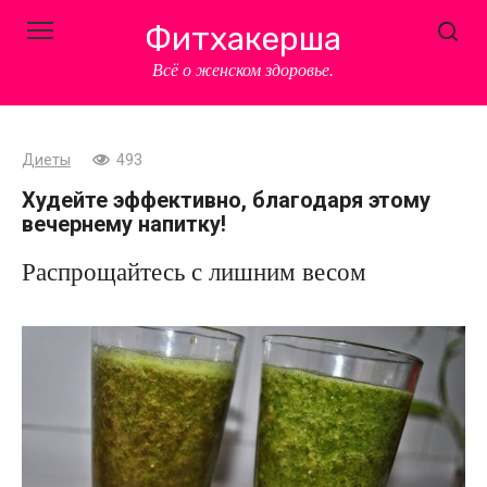
Перейти
Фитхакерша
к
контенту
Всё о женском здоровье.
Диеты
493
Худейте эффективно, благодаря этому
вечернему напитку!
Распрощайтесь с лишним весом