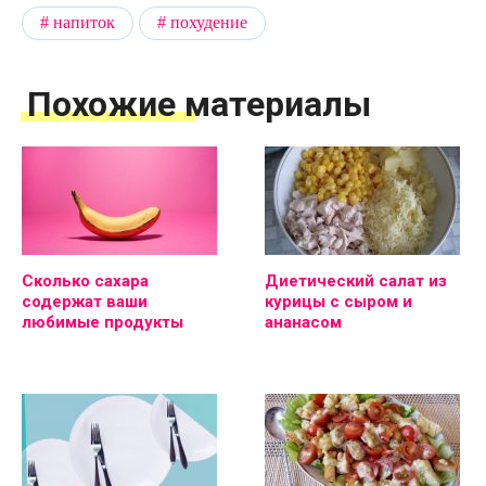
напиток
похудение
Похожие материалы
Сколько сахара
Диетический салат из
содержат ваши
курицы с сыром и
любимые продукты
ананасом