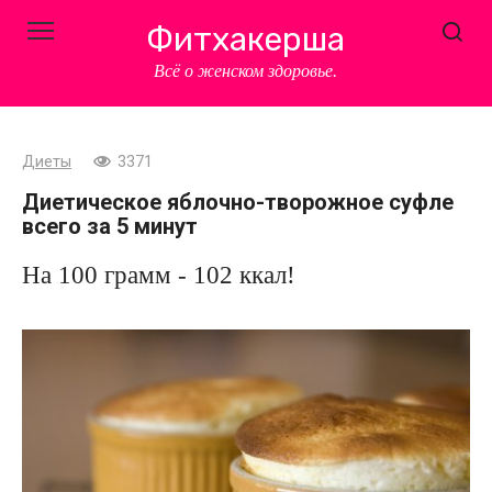
Перейти
Фитхакерша
к
контенту
Всё о женском здоровье.
Диеты
3371
Диетическое яблочно-творожное суфле
всего за 5 минут
На 100 грамм - 102 ккал!